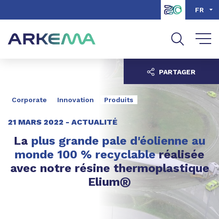
Aller au contenu
Aller au menu
FR
Aller à la recherche
PARTAGER
Corporate
Innovation
Produits
21 MARS 2022 -
ACTUALITÉ
La
plus grande pale d'éolienne au
monde 100 % recyclable
réalisée
avec notre résine thermoplastique
®
Elium