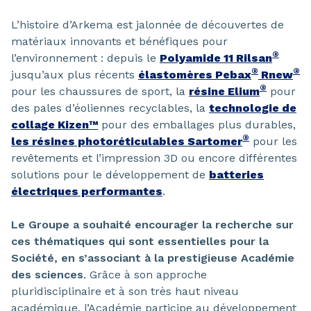
L’histoire d’Arkema est jalonnée de découvertes de
matériaux innovants et bénéfiques pour
®
l’environnement : depuis le
Polyamide 11 Rilsan
®
®
jusqu’aux plus récents
élastomères Pebax
Rnew
®
pour les chaussures de sport, la
résine Elium
pour
des pales d’éoliennes recyclables, la
technologie de
collage Kizen™
pour des emballages plus durables,
®
les résines photoréticulables Sartomer
pour les
revêtements et l’impression 3D ou encore différentes
solutions pour le développement de
batteries
électriques performantes
.
Le Groupe a souhaité encourager la recherche sur
ces thématiques qui sont essentielles pour la
Société, en s’associant à la prestigieuse Académie
des sciences
. Grâce à son approche
pluridisciplinaire et à son très haut niveau
académique, l’Académie participe au développement