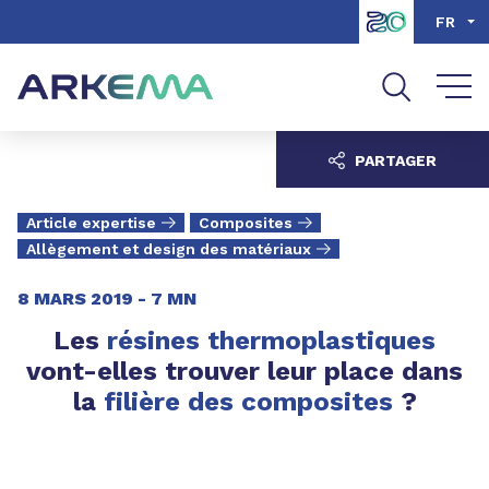
Aller au contenu
Aller au menu
FR
Aller à la recherche
PARTAGER
Article expertise
Composites
Allègement et design des matériaux
8 MARS 2019 -
7 MN
Les
résines thermoplastiques
vont-elles trouver leur place dans
la
filière des composites
?