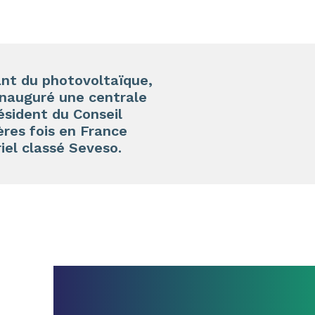
ant du photovoltaïque,
inauguré une centrale
sident du Conseil
res fois en France
iel classé Seveso.