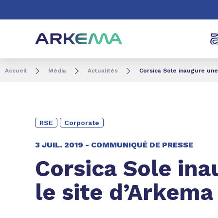
Aller au contenu
Aller au menu
Aller à la recherc
Accueil
Média
Actualités
Corsica Sole inaugure une 
RSE
Corporate
3 JUIL. 2019 -
COMMUNIQUÉ DE PRESSE
Corsica Sole ina
le site d’Arkema