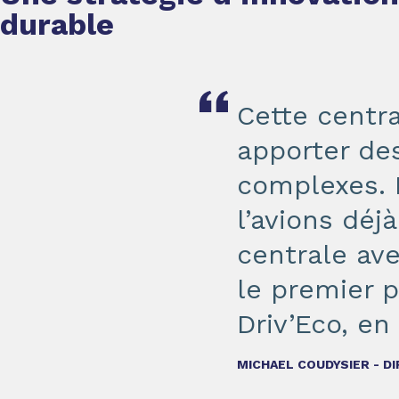
durable
Cette centra
apporter de
complexes. L
l’avions dé
centrale ave
le premier p
Driv’Eco, en
MICHAEL COUDYSIER - D