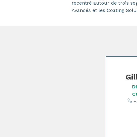
recentré autour de trois s
Avancés et les Coating Solu
Page 1 of 2
Gil
D
C
+3