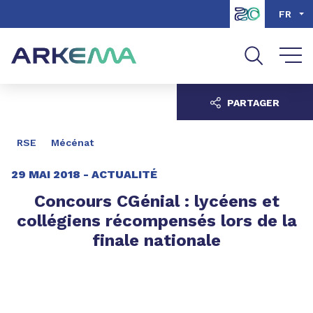
Aller au contenu
Aller au menu
FR
Aller à la recherche
PARTAGER
RSE
Mécénat
29 MAI 2018 -
ACTUALITÉ
Concours CGénial : lycéens et
collégiens récompensés lors de la
finale nationale