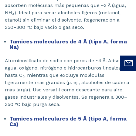
adsorben moléculas más pequeñas que ~3 Å (agua,
NH₃). Ideal para secar alcoholes ligeros (metanol,
etanol) sin eliminar el disolvente. Regeneración a
250–300 °C bajo vacío o gas seco.
Tamices moleculares de 4 Å (tipo A, forma
Na)
Aluminosilicato de sodio con poros de ~4 Å. Adsorbe
agua, oxígeno, nitrógeno e hidrocarburos lineales
hasta C₆, mientras que excluye moléculas
ligeramente más grandes (p. ej., alcoholes de cadena
más larga). Uso versátil como desecante para aire,
gases industriales y disolventes. Se regenera a 300–
350 °C bajo purga seca.
Tamices moleculares de 5 Å (tipo A, forma
Ca)