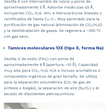
Zeolita A con intercambio de calcio y poros de
aproximadamente 5 Å. Adsorbe moléculas ≤5 Å,
incluyendo CO₂, H₂S, NH₃ e hidrocarburos lineales o
ramificados de hasta C₆–C₇. Muy apreciado para la
purificación de gas natural (eliminación de CO₂/H₂S)
y la deshidratación de gases. Se regenera a ~350 °C
con gas seco.
Tamices moleculares 13X (tipo X, forma Na)
Zeolita X de sodio (FAU) con poros de
aproximadamente 8 Å (apertura ~10 Å). Capacidad
muy alta para CO₂, H₂O, H₂S e incluso aromáticos o
compuestos orgánicos de gran tamaño. Se utiliza
para la separación volumétrica (CO₂ de gas de
síntesis o biogás), la separación de aire (N₂/O₂) y el
secado de disolventes petroquímicos.