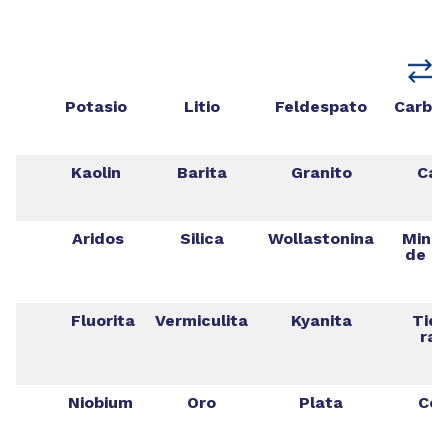
Potasio
Litio
Feldespato
Carbo
Kaolin
Barita
Granito
Cal
Aridos
Silica
Wollastonina
Miner
de hi
Fluorita
Vermiculita
Kyanita
Tier
rar
Niobium
Oro
Plata
Cob