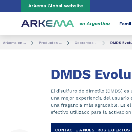
Go to content
Go to navigation
Go to search
Arkema Global website
en Argentina
Famil
Arkema en ...
Productos ...
Odorantes ...
DMDS Evolu
DMDS Evolu
El disulfuro de dimetilo (DMDS) es
una mejor experiencia del usuario e
una fragancia más agradable. Es el
efectivo utilizado para la activación
CONTACTE A NUESTROS EXPERTOS