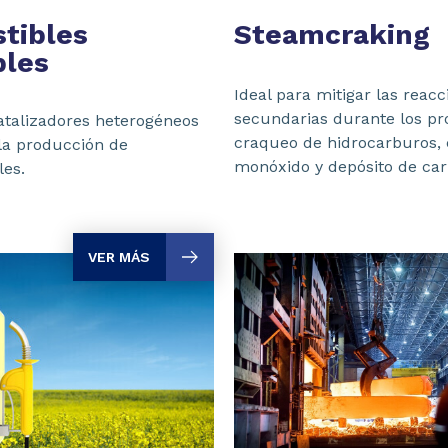
tibles
Steamcraking
bles
Ideal para mitigar las reacc
secundarias durante los pr
catalizadores heterogéneos
craqueo de hidrocarburos,
 la producción de
monóxido y depósito de car
les.
VER MÁS