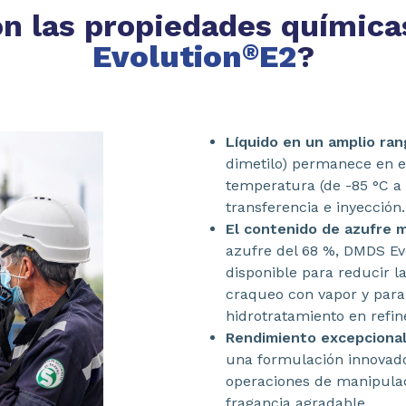
on las propiedades químic
Evolution
E2
?
®
Líquido en un amplio ra
dimetilo) permanece en e
temperatura (de -85 °C a 
transferencia e inyección.
El contenido de azufre 
azufre del 68 %, DMDS Ev
disponible para reducir 
craqueo con vapor y para 
hidrotratamiento en refin
Rendimiento excepcional
una formulación innovado
operaciones de manipula
fragancia agradable.