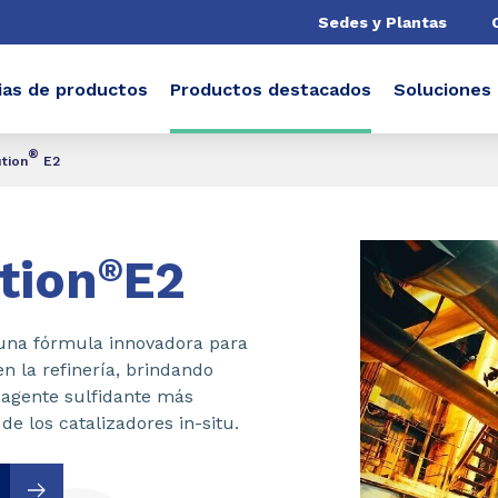
Sedes y Plantas
ias de productos
Productos destacados
Soluciones
®
tion
E2
tion
®
E2
 una fórmula innovadora para
n la refinería, brindando
 agente sulfidante más
 de los catalizadores in-situ.