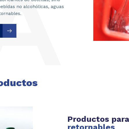
bebidas no alcohólicas, aguas
tornables.
oductos
Productos par
retornables