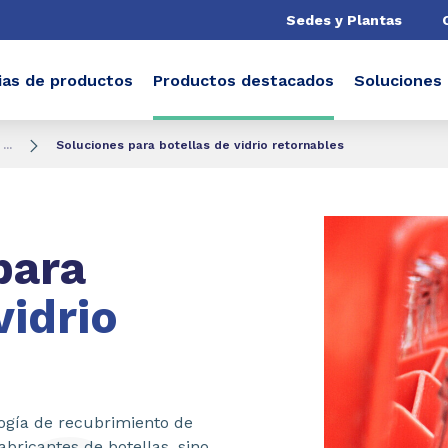
Sedes y Plantas
ias de productos
Productos destacados
Soluciones
...
Soluciones para botellas de vidrio retornables
para
vidrio
ogía de recubrimiento de
fabricantes de botellas, sino