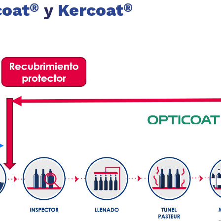
coat
y
Kercoat
®
®