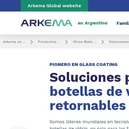
Go to content
Go to navigation
Go to search
Arkema Global website
en Argentina
Famil
Arkema en ...
Productos ...
Otros Mate ...
Soluciones 
PIONERO EN GLASS COATING
Soluciones 
botellas de 
retornables
Somos lideres mundiales en tecnol
botellas de vidrio, no solo para los 