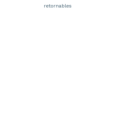
retornables
Slide 1 of 1