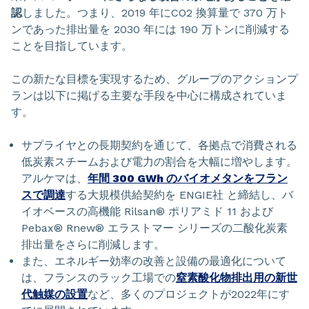
認
しました。つまり、2019 年にCO2 換算量で 370 万ト
ンであった排出量を 2030 年には 190 万トンに削減する
ことを目指しています。
この新たな目標を実現するため、グループのアクションプ
ランは以下に掲げる主要な手段を中心に構成されていま
す。
サプライヤとの長期契約を通じて、各拠点で消費される
低炭素スチームおよび電力の割合を大幅に増やします。
アルケマは、
年間 300 GWh のバイオメタンをフラン
スで調達
する大規模供給契約を ENGIE社 と締結し、バ
イオベースの高機能 Rilsan® ポリアミド 11 および
Pebax® Rnew® エラストマー シリーズの二酸化炭素
排出量をさらに削減します。
また、エネルギー効率の改善と設備の最適化について
は、フランスのラック工場での
窒素酸化物排出用の新世
代触媒の設置
など、多くのプロジェクトが2022年にす