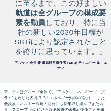
に至るまで、この好ましい
軌道は全グループの構成要
素を動員
しており、特に当
社の新しい2030年目標が
SBTiにより認定されたこと
を誇りに思っています。」
アルケマ 会長 兼 最高経営責任者 (CEO) ティエリー ル・エ
ナフ
アルケマはグループ全体で、”アルケマエネルギープログ
ラム”を通じた各拠点でのエネルギー効率の追求に、また
低炭素エネルギー調達の開発にも長年取り組んできた結
果、
スコープ 1+2 にさらなる改善の余地があることを確