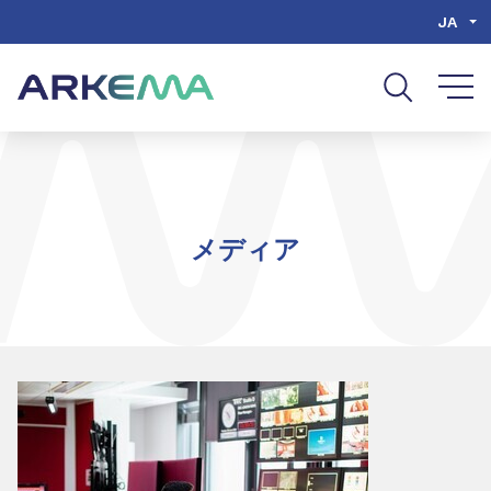
Go to content
Go to navigation
Go to search
JA
メディア