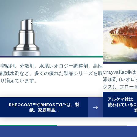
増粘剤、分散剤、水系レオロジー調整剤、高性
Crayvall
能減水剤など、多くの優れた製品シリーズを取
添加剤 (レオ
り揃えています。
クス)、フロー
揃えています。
アルケマ社は、
RHEOCOAT™やRHEOSTYL™は、製
使われているCR
紙、家庭用品...