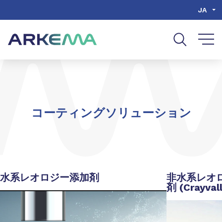
Go to content
Go to navigation
Go to search
JA
コーティングソリューション
水系レオロジー添加剤
非水系レオ
剤 (Crayval