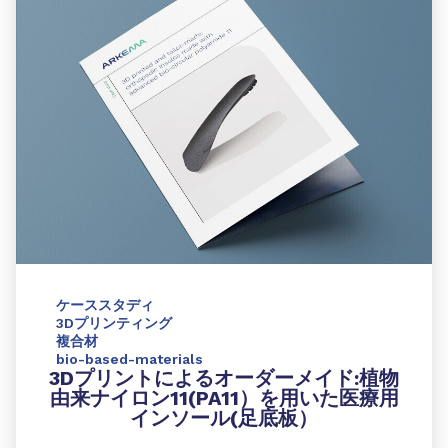
ケーススタディ
3Dプリンティング
複合材
bio-based-materials
3Dプリント
によるオーダーメイド
:植物
由来ナイロン11(PA11）
を用いた
医療用
インソール(足底板）