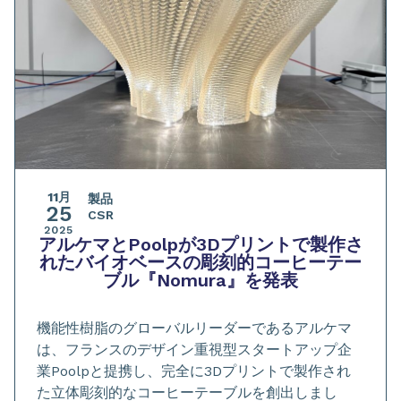
11月
製品
25
CSR
2025
アルケマとPoolpが3Dプリントで製作さ
れたバイオベースの彫刻的コーヒーテー
ブル『Nomura』を発表
機能性樹脂のグローバルリーダーであるアルケマ
は、フランスのデザイン重視型スタートアップ企
業Poolpと提携し、完全に3Dプリントで製作され
た立体彫刻的なコーヒーテーブルを創出しまし