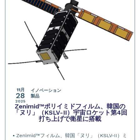
11月
イノベーション
28
製品
2025
Zenimid™ポリイミドフィルム、韓国の
「ヌリ」（KSLV-II）宇宙ロケット第4回
打ち上げで衛星に搭載
▪️ Zenimid™フィルム、韓国「ヌリ」（KSLV-II）ミ