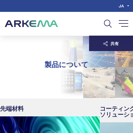
Go to content
Go to navigation
Go to search
JA
共有
製品について
先端材料
コーティン
ソリューシ