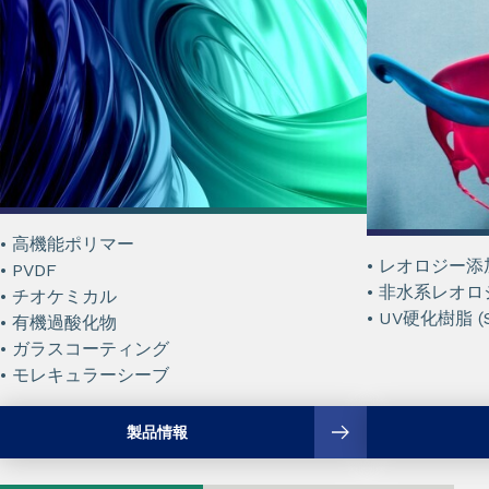
• 高機能ポリマー
• レオロジー添加剤
• PVDF
• 非水系レオロジー
• チオケミカル
• UV硬化樹脂 (S
• 有機過酸化物
• ガラスコーティング
• モレキュラーシーブ
製品情報