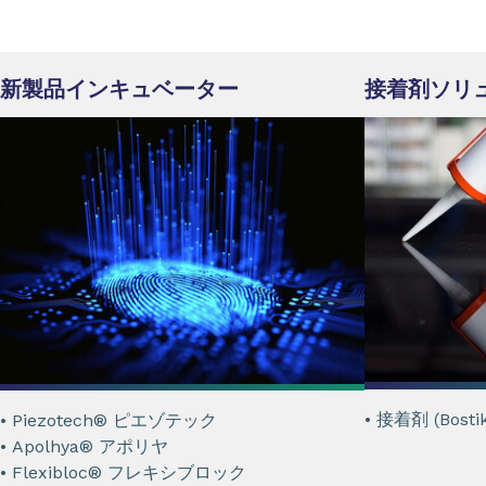
新製品インキュベーター
接着剤ソリ
• 接着剤 (Bosti
• Piezotech® ピエゾテック
• Apolhya® アポリヤ
• Flexibloc® フレキシブロック