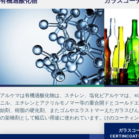
有機過酸化物
ガラスコー
アルケマは有機過酸化物は、スチレン、塩化ビ
アルケマは、4
ニル、エチレンとアクリルモノマー等の重合開
ドとコールドエ
始剤、樹脂の硬化剤、またゴムやエラストマー
えたガラスびん
の架橋剤として幅広い用途に使われています。
けのコーティン
した。
ガラスコ
CERTINCO