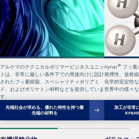
®
アルケマのテクニカルポリマービジネスユニッ
Kynar
フッ素
トは、非常に厳しい条件下での用途向けに設計
発煙性、放射線
されたフッ素樹脂、スペシャリティポリアミ
化学的安定性な
ド、およびポリケトン材料などを提供していま
世界中の様々な
す。
先端社会が求める、優れた特性を持つ最
加工が非常
先端の材料を
KYNA