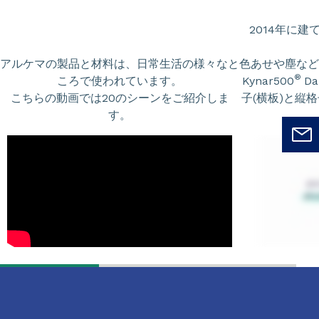
2014年に
アルケマの製品と材料は、日常生活の様々なと
色あせや塵など
®
ころで使われています。
Kynar500
Da
こちらの動画では20のシーンをご紹介しま
子(横板)と縦
す。