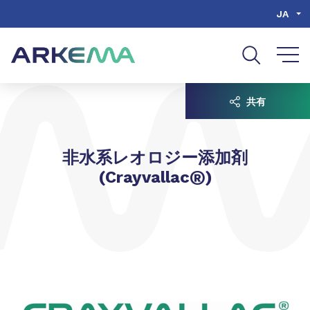
Go to content
Go to navigation
Go to search
JA
共有
非水系レオロジー添加剤
®
(Crayvallac
)