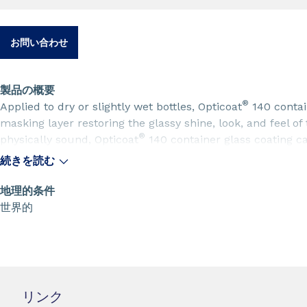
お問い合わせ
製品の概要
®
Applied to dry or slightly wet bottles, Opticoat
140 contai
masking layer restoring the glassy shine, look, and feel of
®
physically sound, Opticoat
140 container glass coating ca
®
beyond. Opticoat
140 container glass coating is resistan
続きを読む
be applied to filled and labeled bottles without reducing f
地理的条件
世界的
リンク