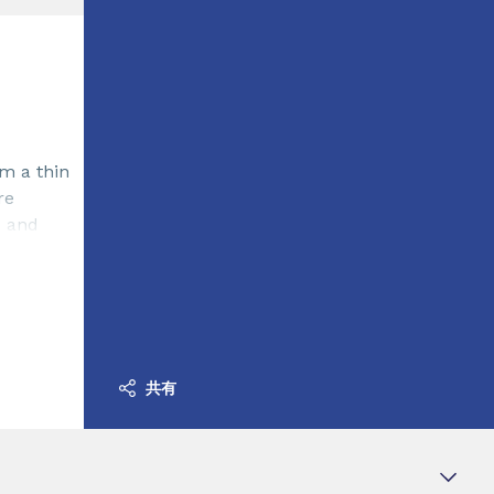
rm a thin
re
s and
e. It can
共有