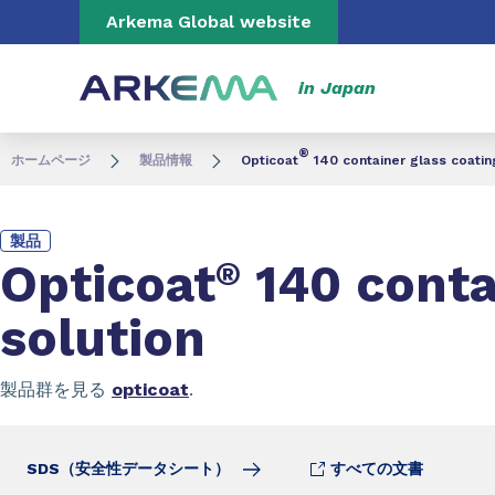
Go to content
Go to navigation
Go to search
Arkema Global website
in Japan
®
ホームページ
製品情報
Opticoat
140 container glass coatin
製品
Opticoat
®
140 conta
solution
製品群を見る
opticoat
.
SDS（安全性データシート）
すべての文書