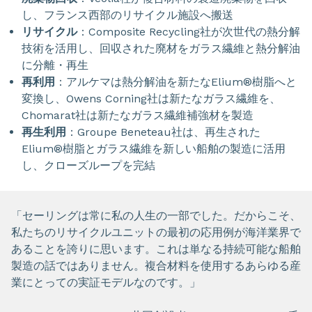
し、フランス西部のリサイクル施設へ搬送
リサイクル
：Composite Recycling社が次世代の熱分解
技術を活用し、回収された廃材をガラス繊維と熱分解油
に分離・再生
再利用
：アルケマは熱分解油を新たなElium®樹脂へと
変換し、Owens Corning社は新たなガラス繊維を、
Chomarat社は新たなガラス繊維補強材を製造
再生利用
：Groupe Beneteau社は、再生された
Elium®樹脂とガラス繊維を新しい船舶の製造に活用
し、クローズループを完結
「セーリングは常に私の人生の一部でした。だからこそ、
私たちのリサイクルユニットの最初の応用例が海洋業界で
あることを誇りに思います。これは単なる持続可能な船舶
製造の話ではありません。複合材料を使用するあらゆる産
業にとっての実証モデルなのです。」