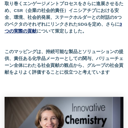
取り巻くエンゲージメントプロセスをさらに進展させるた
め、
CSR
（企業の社会的責任）イニシアチブにおける安
全、環境、社会的発展、ステークホルダーとの対話の
5
つ
のベクタのそれぞれにリンクされた
SDG
を定め、さらに
3
つの実際の貢献
について策定しました。
このマッピングは、持続可能な製品とソリューションの提
供、責任ある化学品メーカーとしての関与、バリューチェ
ーン全体にわたる社会貢献の観点から、グループの社会貢
献をよりよく評価することに役立つと考えています