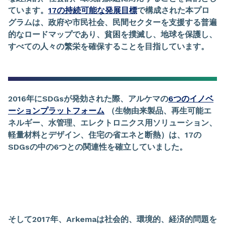
ています。
17
の持続可能な発展目標
で構成された本プロ
グラムは、政府や市民社会、民間セクターを支援する普遍
的なロードマップであり、貧困を撲滅し、地球を保護し、
すべての人々の繁栄を確保することを目指しています。
2016
年に
SDGs
が発効された際、アルケマの
6
つのイノベ
ーションプラットフォーム
（生物由来製品、再生可能エ
ネルギー、水管理、エレクトロニクス用ソリューション、
軽量材料とデザイン、住宅の省エネと断熱）は、
17
の
SDGs
の中の
6
つとの関連性を確立していました。
そして
2017
年、
Arkema
は社会的、環境的、経済的問題を