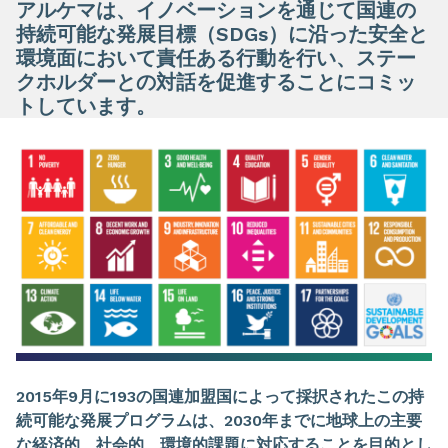
アルケマは、イノベーションを通じて国連の
持続可能な発展目標（SDGs）に沿った安全と
環境面において責任ある行動を行い、ステー
クホルダーとの対話を促進することにコミッ
トしています。
2015
年
9
月に
193
の国連加盟国によって採択されたこの持
続可能な発展プログラムは、
2030
年までに地球上の主要
な経済的、社会的、環境的課題に対応することを目的とし