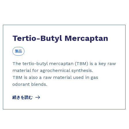
Tertio-Butyl Mercaptan
製品
The tertio-butyl mercaptan (TBM) is a key raw
material for agrochemical synthesis.
TBM is also a raw material used in gas
odorant blends.
続きを読む