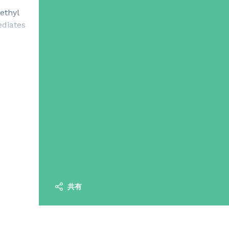
ethyl
ediates
共有