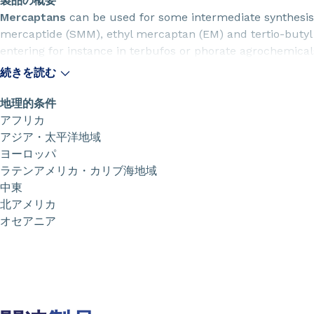
製品の概要
Mercaptans
can be used for some intermediate synthesi
mercaptide (SMM), ethyl mercaptan (EM) and tertio-buty
entering for instance in terbufos or phorate agrochemical
続きを読む
地理的条件
Arkema also produces
Amines
,
Oxygenated Solvents
an
アフリカ
intermediates.
アジア・太平洋地域
ヨーロッパ
ラテンアメリカ・カリブ海地域
中東
北アメリカ
オセアニア