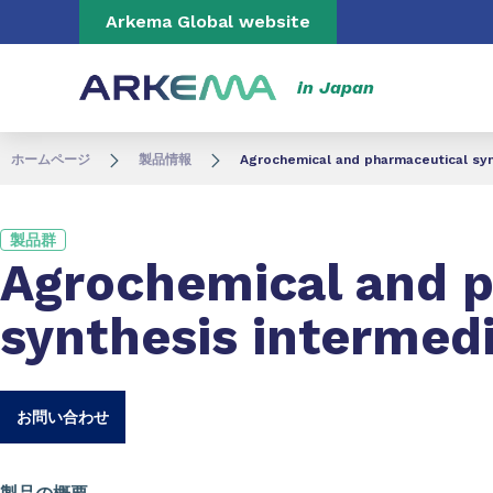
Go to content
Go to navigation
Go to search
Arkema Global website
in Japan
ホームページ
製品情報
Agrochemical and pharmaceutical syn
製品群
Agrochemical and 
synthesis intermed
お問い合わせ