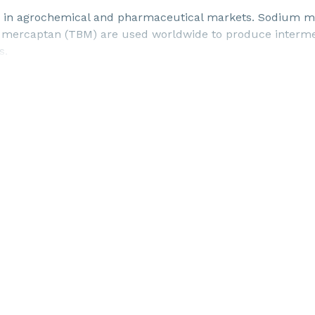
s in agrochemical and pharmaceutical markets. Sodium m
l mercaptan (TBM) are used worldwide to produce interm
s.
d
Hydrazine Hydrate
that can be useful in synthesizing