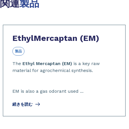
関連
製品
Slide 1 of 3
EthylMercaptan (EM)
製品
The
Ethyl Mercaptan (EM)
is a key raw
material for agrochemical synthesis.
EM is also a gas odorant used ...
続きを読む