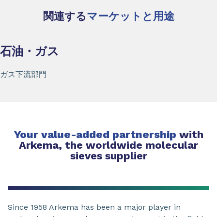
関連する
マーケットと用途
石油・ガス
ガス下流部門
Your value-added partnership
with
Arkema, the worldwide molecular
sieves supplier
Since 1958 Arkema has been a major player in