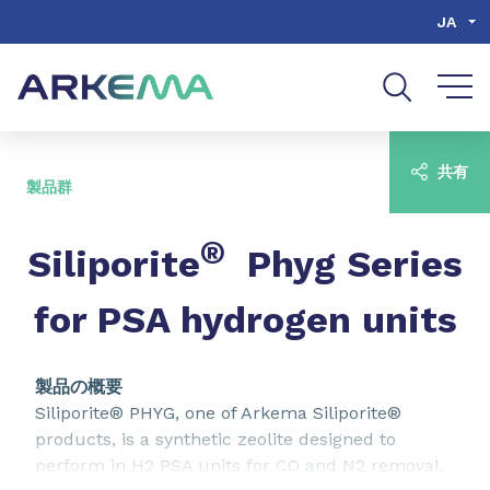
Go to content
Go to navigation
Go to search
JA
共有
製品群
®
​​​​​​​Siliporite
Phyg Series
for PSA hydrogen units
製品の概要
Siliporite® PHYG, one of Arkema Siliporite®
products, is a synthetic zeolite designed to
perform in H2 PSA units for CO and N2 removal.