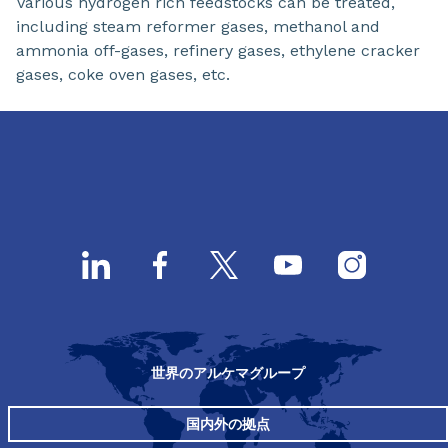
Various hydrogen rich feedstocks can be treated,
including steam reformer gases, methanol and
ammonia off-gases, refinery gases, ethylene cracker
gases, coke oven gases, etc.
世界のアルケマグループ
国内外の拠点