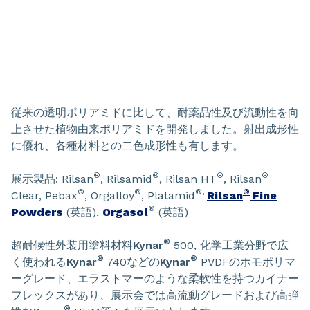
従来の透明ポリアミドに比して、耐薬品性及び流動性を向
上させた植物由来ポリアミドを開発しました。射出成形性
に優れ、各種材料との二色成形性も有します。
®
®
®
®
展示製品: Rilsan
, Rilsamid
, Rilsan HT
, Rilsan
®
®
®,
®
Clear, Pebax
, Orgalloy
, Platamid
Rilsan
Fine
®
Powders
(英語),
Orgasol
(英語)
®
超耐候性外装用塗料材料
Kynar
500, 化学工業分野で広
®
®
く使われる
Kynar
740などの
Kynar
PVDFのホモポリマ
ーグレード、エラストマーのような柔軟性を持つカイナー
フレックスがあり、展示会では高流動グレードおよび高弾
®