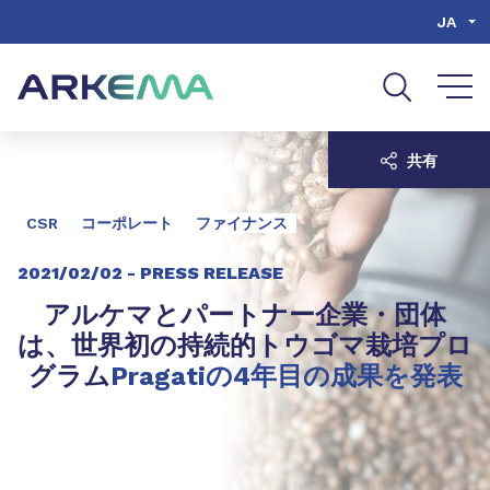
Go to content
Go to navigation
Go to search
JA
共有
CSR
コーポレート
ファイナンス
2021/02/02 -
PRESS RELEASE
アルケマとパートナー企業・団体
は、世界初の持続的トウゴマ栽培プロ
グラム
Pragatiの4年目の成果を発表