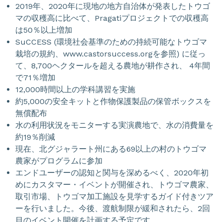
2019年、2020年に現地の地方自治体が発表したトウゴ
マの収穫高に比べて、Pragatiプロジェクトでの収穫高
は50％以上増加
SuCCESS (環境社会基準のための持続可能なトウゴマ
栽培の規約、www.castorsuccess.orgを参照) に従っ
て、8,700ヘクタールを超える農地が耕作され、 4年間
で71％増加
12,000時間以上の学科講習を実施
約5,000の安全キットと作物保護製品の保管ボックスを
無償配布
水の利用状況をモニターする実演農地で、水の消費量を
約19％削減
現在、北グジャラート州にある69以上の村のトウゴマ
農家がプログラムに参加
エンドユーザーの認知と関与を深めるべく、2020年初
めにカスタマー・イベントが開催され、トウゴマ農家、
取引市場、トウゴマ加工施設を見学するガイド付きツア
ーを行いました。今後、渡航制限が緩和されたら、2回
目のイベント開催を計画する予定です。