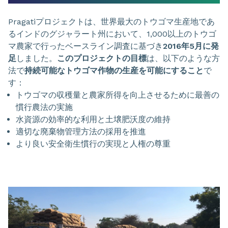
Pragatiプロジェクトは、世界最大のトウゴマ生産地であ
るインドのグジャラート州において、1,000以上のトウゴ
マ農家で行ったベースライン調査に基づき
2016年5月に発
足
しました。
このプロジェクトの目標
は、以下のような方
法で
持続可能なトウゴマ作物の生産を可能にすること
で
す：
トウゴマの収穫量と農家所得を向上させるために最善の
慣行農法の実施
水資源の効率的な利用と土壌肥沃度の維持
適切な廃棄物管理方法の採用を推進
より良い安全衛生慣行の実現と人権の尊重