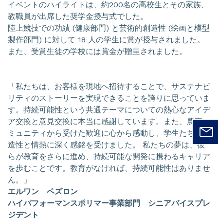
イベントのハイライトは、約200名の高校生とその家族、
教職員が出席した奨学金授与式でした。
陸上競技での功績 (健康部門) と芸術的創造性 (絵画と模型
製作部門) に対して 18 人の学生に賞が授与されました。
また、受賞生徒の学校には賞金が贈呈されました。
「私たちは、お客様を現地へ招待することで、サステナビ
リティのストーリーを実現できることを誇りに思っていま
す。持続可能性という共通テーマについての熱心なアイデ
ア交換と意見交換に本当に感謝しています。また、農家コ
ミュニティから受けた歓迎に心から感動し、学生たちの創
造性と情熱に深く感銘を受けました。 私たちの夢は、彼
らが教育をさらに進め、持続可能な開発に携わるキャリア
を歩むことです。教育がなければ、持続可能性はありませ
ん。」
エルワン ペズロン
ハイパフォーマンスポリマー事業部門 シニアバイスプレ
ジデント