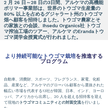
2 月 26 日～28 日の3日間、アルケマの高機能
ポリマー事業部は、世界のトウゴマ生産量の
80% 以上を占めるグジャラート州のトウゴマ
畑へ顧客を招待しました。トウゴマ農家とそ
の家族との会談、Ihsedu Organics社 トウゴ
マ搾油工場のツアー、アルケマ のErandaトウ
ゴマ奨学金授賞式が行われました。
より持続可能なトウゴマ栽培
を推進する
プログラム
自動車、消費財、スポーツ、フレグランス、家電、化粧
品、産業など、アルケマのグローバル顧客から選抜された
幅広い市場を代表する13社が韓国、日本、インド、ヨーロ
ッパ、アメリカから出席し、20 人を超える招待客を迎え
て現地の
トウゴマコミュニティとの対面交流
を行いまし