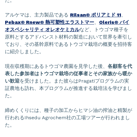
た。
アルケマは、主力製品である
Rilsan® ポリアミド 11
、
Pebax® Rnew® 熱可塑性エラストマー
、
Oleris® バイ
オスペシャリティ オレオケミカル
など、トウゴマ種子を
原料とするアドバンスト材料の製造において世界を牽引し
ており、その基幹原料であるトウゴマ栽培の概要を招待客
に紹介しました。
現在収穫期にあるトウゴマ農園を見学した後、
各顧客を代
表した参加者はトウゴマ栽培の従事者とその家族から暖か
い歓迎
を受けました。また彼らはPragatiプログラムの実
証農地も訪れ、本プログラムが推進する栽培法を学びまし
た。
締めくくりには、種子の加工からヒマシ油の搾油と精製が
行われるIhsedu Agrochem社の工場ツアーが行われまし
た。