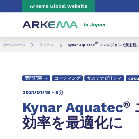
Go to content
Go to navigation
Go to search
Arkema Global website
in Japan
®
ホームページ
リソース
Kynar Aquatec
エマルジョンで反射性
専門記事
コーティング
サステナビリティ
circ
2021/01/18 -
6分
Kynar Aquatec
®
効率を最適化に