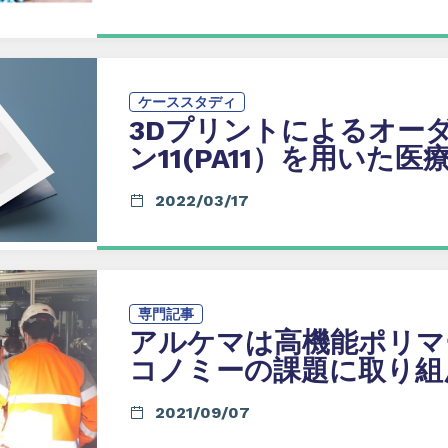
ケーススタディ
3Dプリント
によるオー
ン11(PA11）
を用いた
医
2022/03/17
専門記事
アルケマは高機能ポリマ
コノミーの課題に取り組
2021/09/07