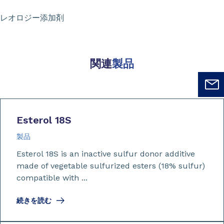
レオロジー添加剤
関連
製品
Esterol 18S
製品
Esterol 18S is an inactive sulfur donor additive
made of vegetable sulfurized esters (18% sulfur)
compatible with ...
続きを読む