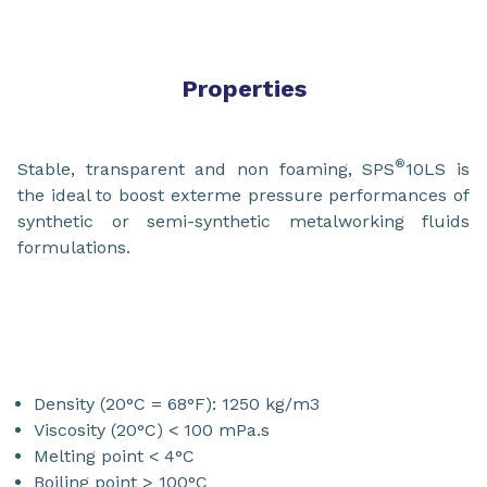
Properties
®
Stable, transparent and non foaming, SPS
10LS is
the ideal to boost exterme pressure performances of
synthetic or semi-synthetic metalworking fluids
formulations.
Density (20°C = 68°F): 1250 kg/m3
Viscosity (20°C) < 100 mPa.s
Melting point < 4°C
Boiling point > 100°C