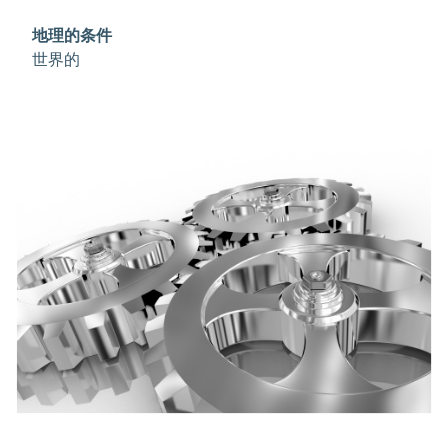
semi-synthetic fluids
地理的条件
Key properties: readily biodegradable, colorless &
世界的
odorless, limpid, free of unsatured hydrocarbon
residues, non-foaming & fully water-miscible.