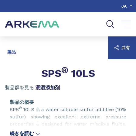
Go to content
Go to navigation
Go to search
JA
共有
製品
®
SPS
10LS
製品群を見る
潤滑添加剤
.
製品の概要
®
SPS
10LS is a water soluble sulfur additive (10%
sulfur) showing excellent extreme pressure
properties & designed for water miscible fluids.
®
SPS
10LS is compatible with synthetic and
続きを読む