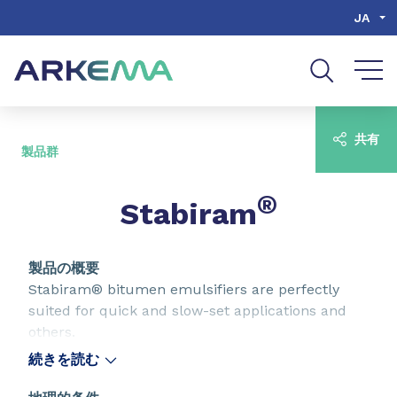
Go to content
Go to navigation
Go to search
JA
共有
製品群
®
Stabiram
製品の概要
Stabiram® bitumen emulsifiers are perfectly
suited for quick and slow-set applications and
others.
続きを読む