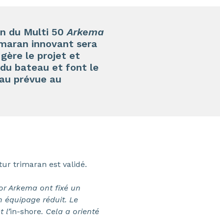
on du Multi 50
Arkema
imaran innovant sera
gère le projet et
 du bateau et font le
eau prévue au
ur trimaran est validé.
or Arkema ont fixé un
en équipage réduit. Le
 l’
in-shore
.
Cela a orienté