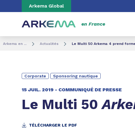
Aller au contenu
Aller au menu
Aller à la recherc
Arkema Global
en France
Arkema en ...
Actualités
Le Multi 50 Arkema 4 prend form
Corporate
Sponsoring nautique
15 JUIL. 2019 -
COMMUNIQUÉ DE PRESSE
Le Multi 50
Arke
TÉLÉCHARGER LE PDF