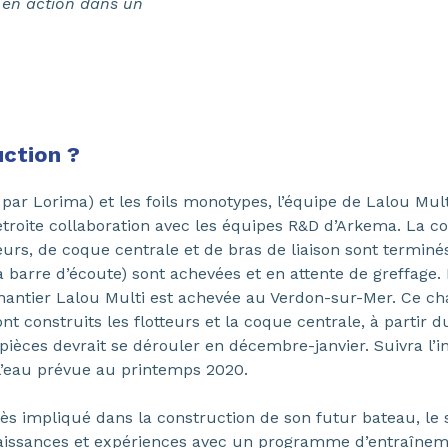
s en action dans un
uction ?
 par Lorima) et les foils monotypes, l’équipe de Lalou Multi
 étroite collaboration avec les équipes R&D d’Arkema. La c
urs, de coque centrale et de bras de liaison sont terminé
barre d’écoute) sont achevées et en attente de greffage. E
antier Lalou Multi est achevée au Verdon-sur-Mer. Ce c
ront construits les flotteurs et la coque centrale, à partir
pièces devrait se dérouler en décembre-janvier. Suivra l’in
l’eau prévue au printemps 2020.
t très impliqué dans la construction de son futur bateau, l
issances et expériences avec un programme d’entraîneme