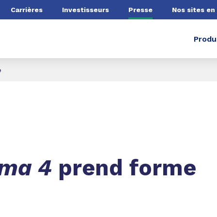
he
Carrières
Investisseurs
Presse
Nos sites en
Produ
e
ma 4
prend forme