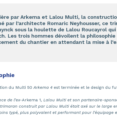
ère par Arkema et Lalou Multi, la constructi
né par l’architecte Romaric Neyhousser, ce tr
ynck sous la houlette de Lalou Roucayrol qui 
ch. Les trois hommes dévoilent la philosophie
ncement du chantier en attendant la mise à l’
ophie
tion du Multi 50
Arkema 4
est terminée et le design du fut
ce de l’ex-
Arkema 1
, Lalou Multi et son partenaire-spons
trimaran construit par Lalou Multi
était axé sur le large 
ins typé, plus polyvalent et performant pour l’équipage et