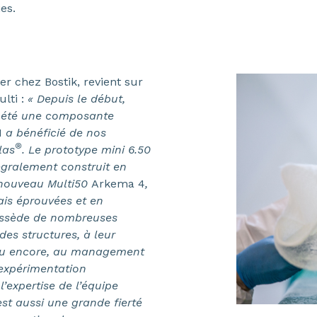
es.
r chez Bostik, revient sur
ulti :
« Depuis le début,
 a été une composante
1
a bénéficié de nos
®
las
. Le prototype mini 6.50
égralement construit en
e nouveau Multi50
Arkema 4
,
ais éprouvées et en
ossède de nombreuses
es structures, à leur
ou encore, au management
’expérimentation
’expertise de l’équipe
est aussi une grande fierté