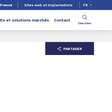
 France
Sites web et implantations
FR
its et solutions marchés
Contact
Chercher
PARTAGER