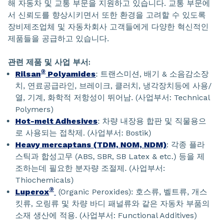
해 자동차 및 교통 부문을 지원하고 있습니다. 교통 부문에
서 신뢰도를 향상시키면서 또한 환경을 고려할 수 있도록
장비제조업체 및 자동차회사 고객들에게 다양한 혁신적인
제품들을 공급하고 있습니다.
관련 제품 및 사업 부서:
®
Rilsan
Polyamides
: 트랜스미션, 배기 & 소음감소장
치, 연료공급라인, 브레이크, 클러치, 냉각장치등에 사용/
열, 기계, 화학적 저항성이 뛰어남. (사업부서: Technical
Polymers)
Hot-melt Adhesives
: 차량 내장용 합판 및 직물용으
로 사용되는 접착제. (사업부서: Bostik)
Heavy mercaptans (TDM, NOM, NDM)
: 각종 플라
스틱과 합성고무 (ABS, SBR, SB Latex & etc.) 등을 제
조하는데 필요한 분자량 조절제. (사업부서:
Thiochemicals)
®
Luperox
(Organic Peroxides): 호스류, 벨트류, 개스
킷류, 오링류 및 차량 바디 패널류와 같은 자동차 부품의
소재 생산에 적용. (사업부서: Functional Additives)