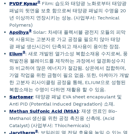
®
PVDF Kynar
Film: 습도와 태양광 노화로부터 태양광
패널의 뒷면을 보호 함으로써 태양광 패널의 수명을 20
년 이상까지 연장시키는 성능. (사업부서: Technical
Polymers)
®
Apolhya
Solar: 차세대 플렉서블 광전지 모듈의 피막
에 사용되는 고분자로 가교 공정을 필요치 않아 태양
광 패널 생산시간이 단축되고 재사용이 용이한 장점.
®
Elium
: 새로 개발된 열가소성 복합소재용 수지로써, 풍
력발전용 블레이드를 제작하는 과정에서 열경화성수지
와 비교하여 많은 에너지가 절감됨. 상온에서 접합하며,
가열 작업을 위한 금형이 필요 없음. 또한, 아케마가 개발
한 고분자 리사이클링 공정을 통해, ELIUM으로 성형된
복합소재는 수명이 다하면 재활용 할 수 있음.
Sartomer
: 태양광 패널 EVA sheet encapsulant 및
Anti PID (Potential Induced Degradation) 소재.
Methan Sulfonic Acid (MSA
)
: 재생 연료인 Bio-
Methanol 생산을 위한 공정 촉진용 산촉매. (Acid
Catalyst) (사업부서: Thiochemicals)
®
Jarytherm
: 보일러의 열 전달 효율을 높일 수 있는 열