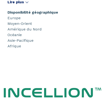
tout en s'appuyant sur des technologies faciles à
Lire plus
manipuler afin de permettre un déploiement de
leurs innovations à grande échelle.
Disponibilité géographique
Europe
Moyen-Orient
Amérique du Nord
Océanie
Asie-Pacifique
Afrique