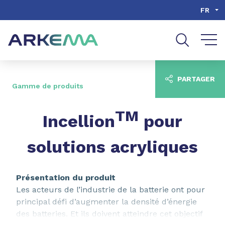
Aller au contenu
Aller au menu
FR
Aller à la recherche
PARTAGER
Gamme de produits
TM
Incellion
pour
solutions acryliques
Présentation du produit
Les acteurs de l’industrie de la batterie ont pour
principal défi d’augmenter la densité d’énergie
des batteries. Et ils doivent atteindre cet objectif