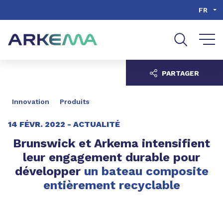
Aller au contenu
Aller au menu
FR
Aller à la recherche
PARTAGER
Innovation
Produits
14 FÉVR. 2022 -
ACTUALITÉ
Brunswick et Arkema intensifient
leur engagement durable pour
développer
un bateau composite
entièrement recyclable