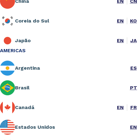
China
EN
CN
Coreia do Sul
EN
KO
Japão
EN
JA
AMERICAS
Argentina
ES
Brasil
PT
Canadá
EN
FR
Estados Unidos
EN