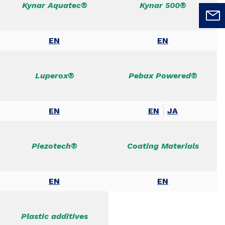
Kynar Aquatec®
Kynar 500®
EN
EN
Luperox®
Pebax Powered®
EN
EN
JA
Piezotech®
Coating Materials
EN
EN
Plastic additives