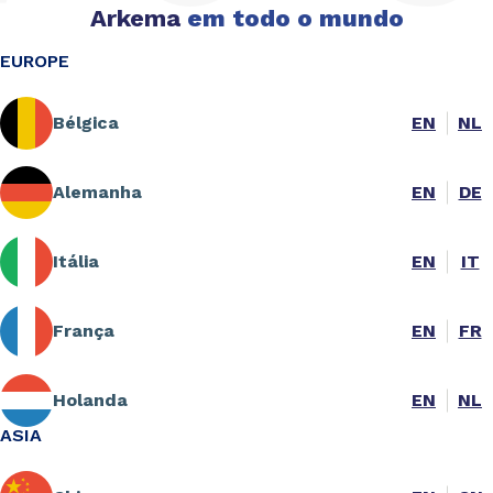
Arkema
em todo o mundo
EUROPE
Bélgica
EN
NL
Alemanha
EN
DE
Itália
EN
IT
França
EN
FR
Holanda
EN
NL
ASIA