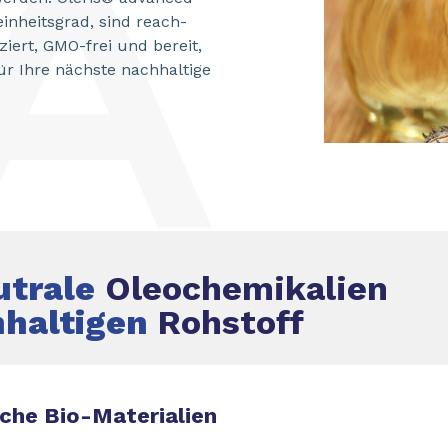
inheitsgrad, sind reach-
iziert, GMO-frei und bereit,
ür Ihre nächste nachhaltige
utrale
Oleochemikalien
haltigen
Rohstoff
iche Bio-Materialien