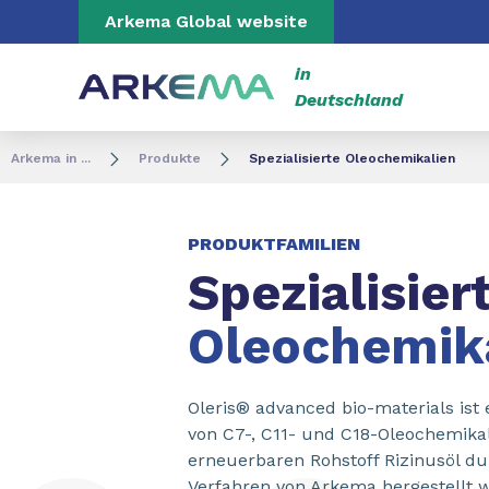
Inhalt
Navigation
Suche
Arkema Global website
in
Deutschland
Arkema in ...
Produkte
Spezialisierte Oleochemikalien
PRODUKTFAMILIEN
Spezialisier
Oleochemik
Oleris® advanced bio-materials ist 
von C7-, C11- und C18-Oleochemika
erneuerbaren Rohstoff Rizinusöl dur
Verfahren von Arkema hergestellt 