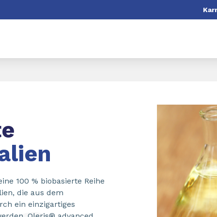
Karr
te
alien
eine 100 % biobasierte Reihe
lien, die aus dem
ch ein einzigartiges
werden. Oleris® advanced