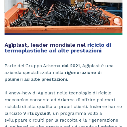
Agiplast, leader mondiale nel
riciclo di
termoplastiche ad alte prestazioni
Parte del Gruppo Arkema
dal 2021
, Agiplast è una
azienda specializzata nella
rigenerazione di
polimeri ad alte prestazioni
.
Il know-how di Agiplast nelle tecnologie di riciclo
meccanico consente ad Arkema di offrire polimeri
riciclati di alta qualità ai propri clienti. Insieme hanno
lanciato
Virtucycle®
, un programma volto a
sviluppare circuiti per la raccolta e la rigenerazione
di polimeri ad alte prestazioni riducendo al minimo le