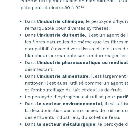
comme un agent efficace de blanchiment. Le de
pâte peut atteindre 90 à 92%.
Dans
l’industrie chimique
, le peroxyde d’hydr
remarquable pour diverses synthèses.
Dans
l’industrie du textile
, il est un agent d
les fibres naturelles de même que les fibres s
compatibilité avec divers tissus et teintures de t
blancheur permanente sans endommager les f
Dans
l’industrie pharmaceutique ou médica
désinfectant.
Dans
l'industrie alimentaire
, il est largement
nettoyer. Il est aussi utilisé comme un agent s
et l’embouteillage du lait et des jus de fruit.
Le peroxyde d’hydrogène est utilisé pour
purif
Dans
le secteur environnemental
, il est util
la désodorisation des eaux usées de même qu
des effluents industriels, du sol et de l’eau.
Dans
le secteur métallurgique
, le peroxyde 