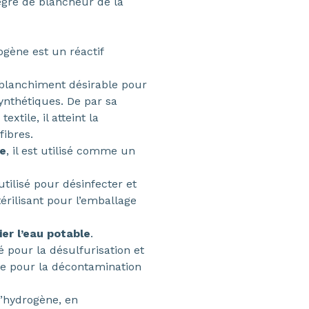
gré de blancheur de la
ogène est un réactif
e blanchiment désirable pour
ynthétiques. De par sa
extile, il atteint la
ibres.
le
, il est utilisé comme un
 utilisé pour désinfecter et
térilisant pour l’emballage
ier l’eau potable
.
isé pour la désulfurisation et
e pour la décontamination
d’hydrogène, en