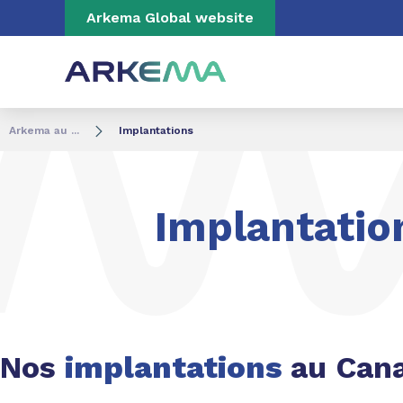
Aller au contenu
Aller au menu
Aller à la recherc
Arkema Global website
Arkema au ...
Implantations
Implantatio
Nos
implantations
au Can