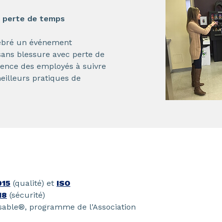
c perte de temps
élébré un événement
sans blessure avec perte de
ligence des employés à suivre
meilleurs pratiques de
015
(qualité) et
ISO
18
(sécurité)
nsable®, programme de l'Association