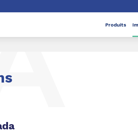
he
Produits
Im
ns
ada